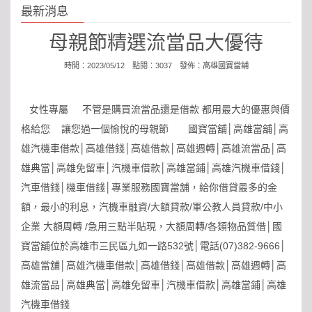
最新消息
母親節精選流當品大優待
時間：2023/05/12 點閱：3037 發佈：
高雄國寶當舖
女性專屬 不管是購買流當品還是借款 都用最大的優惠與價
格給您 讓您過一個愉悅的母親節 國寶當舖│高雄當舖│高
雄汽機車借款│高雄借錢│高雄借款│高雄週轉│高雄流當品│高
雄典當│高雄免留車│汽機車借款│高雄當鋪│高雄汽機車借錢│
汽車借錢│機車借錢│專業服務國寶當舖，給你借貸最多的金
額，最小的利息，汽機車融資/大額貸款/軍公教人員貸款/中小
企業 大額周轉 /急用三點半貼現，大額周轉/各類物品質借│國
寶當舖位於高雄市三民區九如一路532號│電話(07)382-9666│
高雄當舖│高雄汽機車借款│高雄借錢│高雄借款│高雄週轉│高
雄流當品│高雄典當│高雄免留車│汽機車借款│高雄當鋪│高雄
汽機車借錢