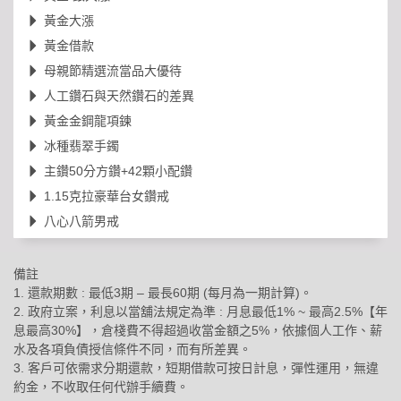
黃金大漲
黃金借款
母親節精選流當品大優待
人工鑽石與天然鑽石的差異
黃金金鋼龍項鍊
冰種翡翠手鐲
主鑽50分方鑽+42顆小配鑽
1.15克拉豪華台女鑽戒
八心八箭男戒
備註
1. 還款期數 : 最低3期 – 最長60期 (每月為一期計算)。
2. 政府立案，利息以當舖法規定為準 : 月息最低1% ~ 最高2.5%【年
息最高30%】，倉棧費不得超過收當金額之5%，依據個人工作、薪
水及各項負債授信條件不同，而有所差異。
3. 客戶可依需求分期還款，短期借款可按日計息，彈性運用，無違
約金，不收取任何代辦手續費。